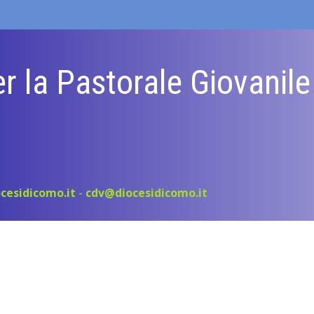
r la Pastorale Giovanil
cesidicomo.it
-
cdv@diocesidicomo.it
e