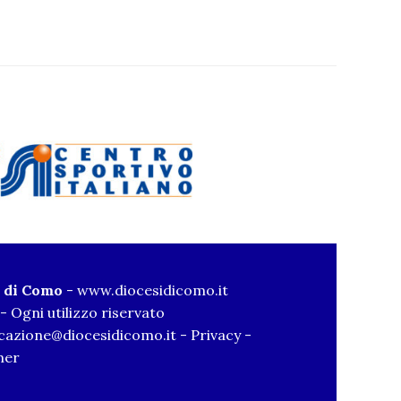
i di Como
-
www.diocesidicomo.it
- Ogni utilizzo riservato
azione@diocesidicomo.it
-
Privacy
-
mer