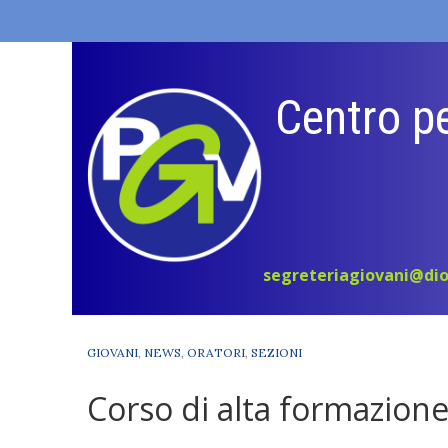
Skip
to
content
Centro pe
segreteriagiovani@dio
GIOVANI
,
NEWS
,
ORATORI
,
SEZIONI
Corso di alta formazion