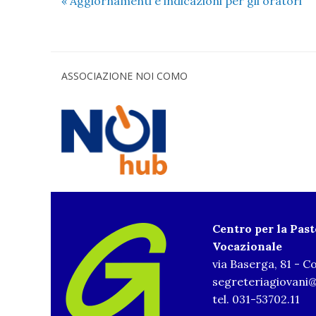
«
Aggiornamenti e indicazioni per gli oratori
ASSOCIAZIONE NOI COMO
Centro per la Pas
Vocazionale
via Baserga, 81 - 
segreteriagiovani@
tel. 031-53702.11