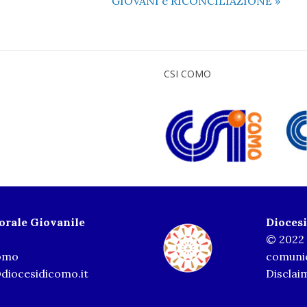
GIOVANI e RICONCILIAZIONE
»
CSI COMO
torale Giovanile
Dioces
© 2022 
Como
comunic
diocesidicomo.it
Disclai