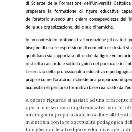
di Scienze della Formazione dell’Università Cattolica
preparare la formazione di figure educative capaci
dell’oratorio avendo una chiara consapevolezza dell’ide
della sua organizzazione, delle sue dinamiche.
In un contesto in profonda trasformazione gli oratori, pe
bisogno di essere espressione di comunità ecclesiali vita
quotidiana sia supportata oltre che da figure volontar
in stretto raccordo e sotto la guida del parroco e in sin
L’esercizio della professionalità educativa e pedagogica
proprie come l’oratorio, richiede una preparazione spec
acquisita nel percorso formativo base realizzato dall’ed
A
questo riguardo si assiste ad una crescente d
opera in esse con compiti educativi, soprattut
un’adeguata preparazione in ordine: all’identità
in sintonia con la progettualità pedagogica del
famiglie, con le altre figure educative operanti