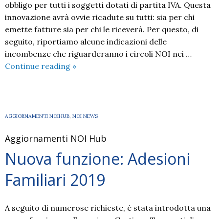
obbligo per tutti i soggetti dotati di partita IVA. Questa
innovazione avrà ovvie ricadute su tutti: sia per chi
emette fatture sia per chi le riceverà. Per questo, di
seguito, riportiamo alcune indicazioni delle
incombenze che riguarderanno i circoli NOI nei …
Fattura
Continue reading
»
Elettronica:
indicazioni
per
i
AGGIORNAMENTI NOIHUB
,
NOI NEWS
circoli
Aggiornamenti NOI Hub
NOI
Nuova funzione: Adesioni
Familiari 2019
A seguito di numerose richieste, è stata introdotta una