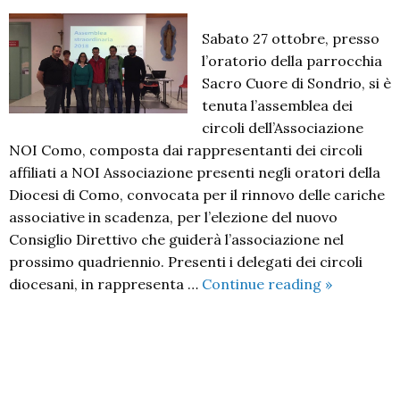
Sabato 27 ottobre, presso
l’oratorio della parrocchia
Sacro Cuore di Sondrio, si è
tenuta l’assemblea dei
circoli dell’Associazione
NOI Como, composta dai rappresentanti dei circoli
affiliati a NOI Associazione presenti negli oratori della
Diocesi di Como, convocata per il rinnovo delle cariche
associative in scadenza, per l’elezione del nuovo
Consiglio Direttivo che guiderà l’associazione nel
prossimo quadriennio. Presenti i delegati dei circoli
Eletto
diocesani, in rappresenta …
Continue reading
»
il
nuovo
consiglio
P
di
o
NOI