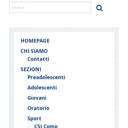
Como
s
t
N
a
v
HOMEPAGE
i
g
CHI SIAMO
a
Contatti
t
SEZIONI
i
Preadolescenti
o
Adolescenti
n
Giovani
Oratorio
Sport
CSI Como