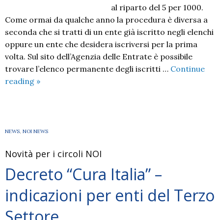
al riparto del 5 per 1000.
Come ormai da qualche anno la procedura è diversa a
seconda che si tratti di un ente già iscritto negli elenchi
oppure un ente che desidera iscriversi per la prima
volta. Sul sito dell’Agenzia delle Entrate è possibile
trovare l’elenco permanente degli iscritti …
Continue
5
reading
»
per
1000:
pubblicate
le
NEWS
,
NOI NEWS
scadenze
Novità per i circoli NOI
per
il
Decreto “Cura Italia” –
2020
indicazioni per enti del Terzo
Settore