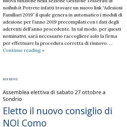
nuova funzione nella sezione Gestione Tesserati di
noihub.it Potrete infatti trovare un nuovo link “Adesioni
Familiari 2019” il quale genera in automatico i moduli di
adesione per l’anno 2019 precompilati con i dati degli
aderenti dell’anno procedente. In tal modo, per questi
nominativi, sarà necessario raccogliere solo la firma
per effettuare la procedura corretta di rinnovo. …
Nuova
Continue reading
»
funzione:
Adesioni
Familiari
2019
NOI NEWS
Assemblea elettiva di sabato 27 ottobre a
Sondrio
Eletto il nuovo consiglio di
NOI Como