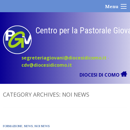
Skip
Menu
to
content
Centro per la Pastorale Giov
segreteriagiovani@diocesidicomo.it
-
cdv@diocesidicomo.it
DIOCESI DI COMO
CATEGORY ARCHIVES:
NOI NEWS
FORMAZIONE
,
NEWS
,
NOI NEWS