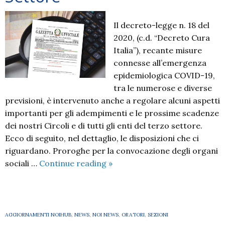
Il decreto-legge n. 18 del
2020, (c.d. “Decreto Cura
Italia”), recante misure
connesse all’emergenza
epidemiologica COVID-19,
tra le numerose e diverse
previsioni, è intervenuto anche a regolare alcuni aspetti
importanti per gli adempimenti e le prossime scadenze
dei nostri Circoli e di tutti gli enti del terzo settore.
Ecco di seguito, nel dettaglio, le disposizioni che ci
riguardano. Proroghe per la convocazione degli organi
Decreto
sociali …
Continue reading
»
“Cura
Italia”
–
indicazioni
AGGIORNAMENTI NOIHUB
,
NEWS
,
NOI NEWS
,
ORATORI
,
SEZIONI