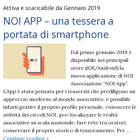
per
Attiva e scaricabile da Gennaio 2019
enti
del
NOI APP – una tessera a
Terzo
portata di smartphone
Settore
Dal primo gennaio 2019 è
disponibile nei principali
store (iOS/Android) la
nuova applicazione di NOI
Associazione “NOI App”.
L’App è stata pensata per i tesserati che prediligono un
approccio moderno al mondo associativo, è possibile
infatti gestire il proprio profilo personale, conoscere le
attività dei circoli NOI, geo-localizzare le realtà
associative su scala nazionale, fare rete tra oratori,
conservare il proprio storico di tesseramento. Per …
NOI
Continue reading
»