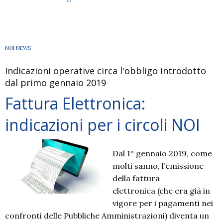
APP
–
una
tessera
NOI NEWS
a
Indicazioni operative circa l'obbligo introdotto
portata
dal primo gennaio 2019
di
smartphone
Fattura Elettronica:
indicazioni per i circoli NOI
Dal 1° gennaio 2019, come
molti sanno, l’emissione
della fattura
elettronica (che era già in
vigore per i pagamenti nei
confronti delle Pubbliche Amministrazioni) diventa un