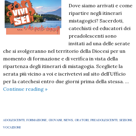
Dove siamo arrivati e come
ripartire negli itinerari
mistagogici? Sacerdoti,
catechisti ed educatori dei
preadolescenti sono
invitati ad una delle serate
che si svolgeranno nel territorio della Diocesi per un
momento di formazione e di verifica in vista della
ripartenza degli itinerari di mistagogia. Scegliete la
serata più vicino a voi e iscrivetevi sul sito dell’Ufficio
per la catechesi entro due giorni prima della stessa. …
Vivi
Continue reading
»
ciò
che
sei
…
ADOLESCENTI
,
FORMAZIONE
,
GIOVANI
,
NEWS
,
ORATORI
,
PREADOLESCENTI
,
SEZIONI
,
a
VOCAZIONI
che