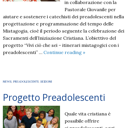
in collaborazione con la
Pastorale Giovanile per
aiutare e sostenere i catechisti dei preadolescenti nella
progettazione e programmazione del tempo delle
Mistagogia, cioè il periodo seguente la celebrazione dei
Sacramenti dell’Iniziazione Cristiana. L’obiettivo del
progetto “Vivi ciò che sei – itinerari mistagogici con i
Vivi
preadolescenti” …
Continue reading
»
ciò
che
sei-
itinerari
NEWS
,
PREADOLESCENTI
,
SEZIONI
mistagogici
Progetto Preadolescenti
Quale vita cristiana è
possibile offrire