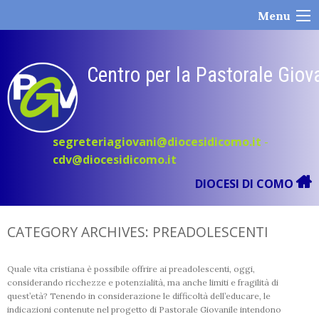
Skip
Menu
to
content
Centro per la Pastorale Giov
segreteriagiovani@diocesidicomo.it
-
cdv@diocesidicomo.it
DIOCESI DI COMO
CATEGORY ARCHIVES:
PREADOLESCENTI
Quale vita cristiana è possibile offrire ai preadolescenti, oggi,
considerando ricchezze e potenzialità, ma anche limiti e fragilità di
quest’età? Tenendo in considerazione le difficoltà dell’educare, le
indicazioni contenute nel progetto di Pastorale Giovanile intendono