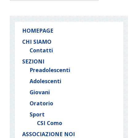
t
N
a
v
HOMEPAGE
i
g
CHI SIAMO
a
Contatti
t
SEZIONI
i
Preadolescenti
o
Adolescenti
n
Giovani
Oratorio
Sport
CSI Como
ASSOCIAZIONE NOI