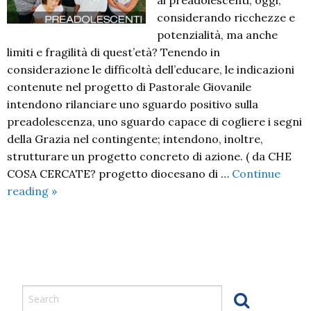
ai preadolescenti, oggi,
considerando ricchezze e
potenzialità, ma anche
limiti e fragilità di quest’età? Tenendo in
considerazione le difficoltà dell’educare, le indicazioni
contenute nel progetto di Pastorale Giovanile
intendono rilanciare uno sguardo positivo sulla
preadolescenza, uno sguardo capace di cogliere i segni
della Grazia nel contingente; intendono, inoltre,
strutturare un progetto concreto di azione. ( da CHE
COSA CERCATE? progetto diocesano di …
Continue
Progetto
reading
»
Preadolescenti
P
o
s