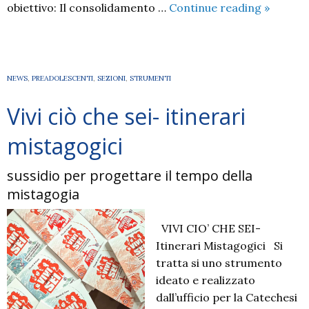
FORMAZ
obiettivo: Il consolidamento …
Continue reading
»
EDUCAT
DI
ORATOR
NEWS
,
PREADOLESCENTI
,
SEZIONI
,
STRUMENTI
Vivi ciò che sei- itinerari
mistagogici
sussidio per progettare il tempo della
mistagogia
VIVI CIO’ CHE SEI-
Itinerari Mistagogici Si
tratta si uno strumento
ideato e realizzato
dall’ufficio per la Catechesi