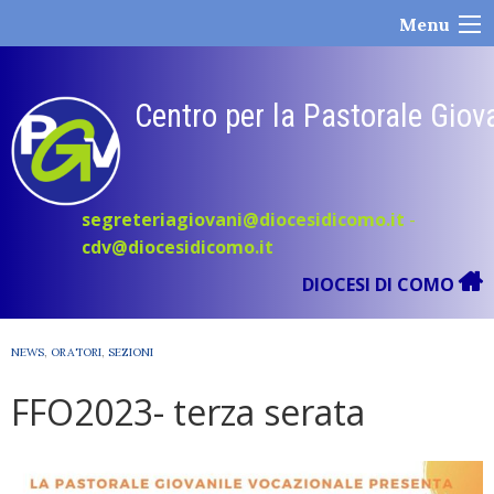
Skip
Menu
to
content
Centro per la Pastorale Giov
segreteriagiovani@diocesidicomo.it
-
cdv@diocesidicomo.it
DIOCESI DI COMO
NEWS
,
ORATORI
,
SEZIONI
FFO2023- terza serata