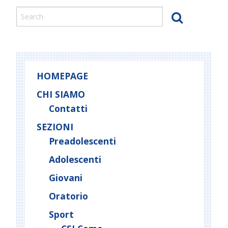
o
Vangelo
ai
s
giovani
t
del
N
nostro
a
tempo
v
HOMEPAGE
i
g
CHI SIAMO
a
Contatti
t
SEZIONI
i
Preadolescenti
o
Adolescenti
n
Giovani
Oratorio
Sport