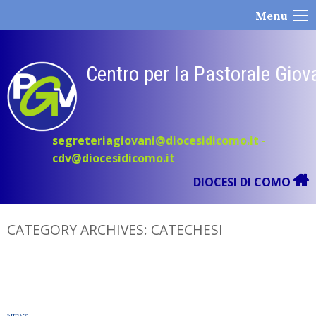
Skip
Menu
to
content
Centro per la Pastorale Giov
segreteriagiovani@diocesidicomo.it
-
cdv@diocesidicomo.it
DIOCESI DI COMO
CATEGORY ARCHIVES:
CATECHESI