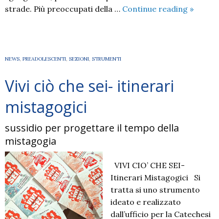
Come
strade. Più preoccupati della …
Continue reading
»
accomp
gli
adolesc
NEWS
,
PREADOLESCENTI
,
SEZIONI
,
STRUMENTI
Vivi ciò che sei- itinerari
mistagogici
sussidio per progettare il tempo della
mistagogia
VIVI CIO’ CHE SEI-
Itinerari Mistagogici Si
tratta si uno strumento
ideato e realizzato
dall’ufficio per la Catechesi