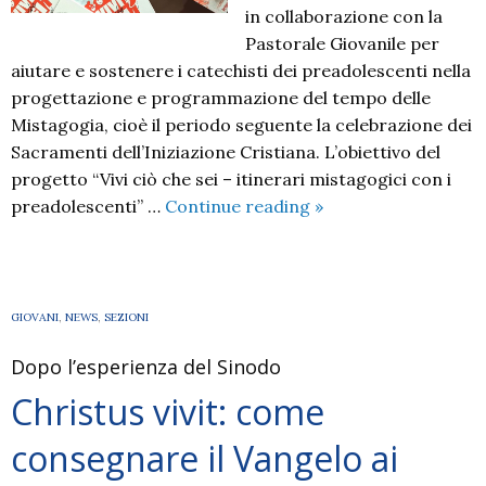
in collaborazione con la
Pastorale Giovanile per
aiutare e sostenere i catechisti dei preadolescenti nella
progettazione e programmazione del tempo delle
Mistagogia, cioè il periodo seguente la celebrazione dei
Sacramenti dell’Iniziazione Cristiana. L’obiettivo del
progetto “Vivi ciò che sei – itinerari mistagogici con i
Vivi
preadolescenti” …
Continue reading
»
ciò
che
sei-
itinerari
GIOVANI
,
NEWS
,
SEZIONI
mistagogici
Dopo l’esperienza del Sinodo
Christus vivit: come
consegnare il Vangelo ai