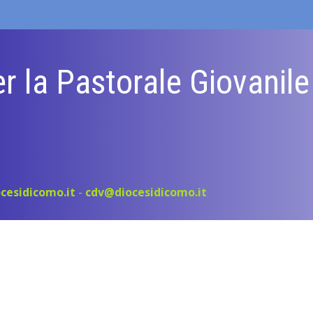
r la Pastorale Giovanil
cesidicomo.it
-
cdv@diocesidicomo.it