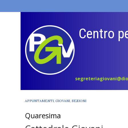
Skip
to
content
Centro pe
segreteriagiovani@dio
APPUNTAMENTI
,
GIOVANI
,
SEZIONI
Quaresima