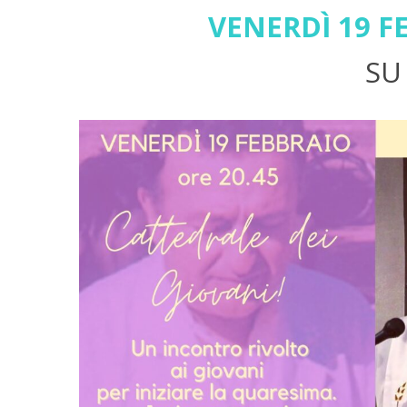
VENERD
Ì 19 F
SU