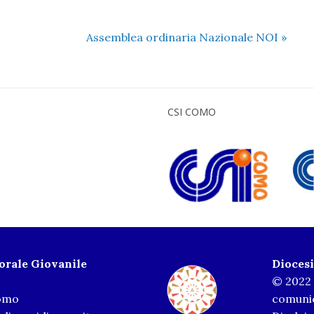
Assemblea ordinaria Nazionale NOI
»
CSI COMO
torale Giovanile
Dioces
© 2022 
Como
comunic