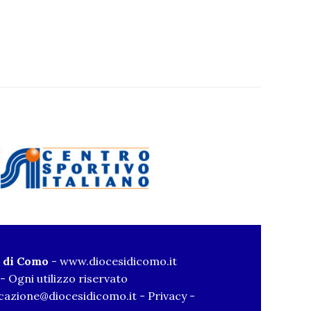
i di Como
-
www.diocesidicomo.it
- Ogni utilizzo riservato
azione@diocesidicomo.it
-
Privacy
-