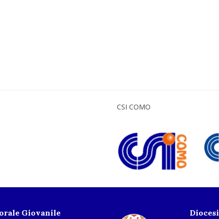
CSI COMO
torale Giovanile
Dioces