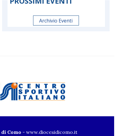
PROSSIMI EVENTI
Archivio Eventi
i di Como
-
www.diocesidicomo.it