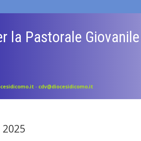
r la Pastorale Giovanil
cesidicomo.it
-
cdv@diocesidicomo.it
 2025