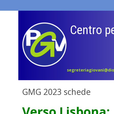
Skip
to
content
Centro pe
segreteriagiovani@dio
GMG 2023 schede
Verso Lisbona: