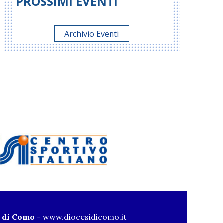
PROSSIMI EVENTI
Archivio Eventi
i di Como
-
www.diocesidicomo.it