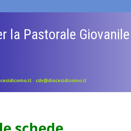
r la Pastorale Giovanil
cesidicomo.it
-
cdv@diocesidicomo.it
 le schede