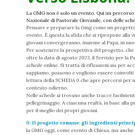
La GMG non è solo un evento. Qui un percorso
Nazionale di Pastorale Giovanile, con delle sch
Pensare e preparare la Gmg come un progetto d
evento. È questa la sfida che si ripropone alla v
giovani convergeranno, insieme al Papa, in uno d
Per sostenere la prospettiva del progetto, che t
oltre la data di agosto 2023, il Servizio per la 
schede online. Si tratta di riflessioni sia per ac
sappiamo, possono e vogliono essere coinvolti i
lettura della SCHEDA 0 che apre percorsi per 
contesto odierno.
Nelle schede si trovano anche tracce facilmente 
pellegrinaggio. A ciascuna realtà, in base alla pr
per il meglio dei propri giovani.
0. Il progetto comune: gli ingredienti princip
la GMG oggi, come evento di Chiesa, ma anche e