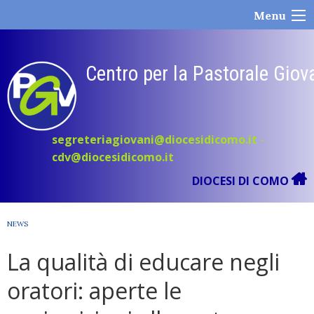
Skip
Menu
to
content
Centro per la Pastorale Giov
segreteriagiovani@diocesidicomo.it
-
cdv@diocesidicomo.it
DIOCESI DI COMO
NEWS
La qualità di educare negli
oratori: aperte le