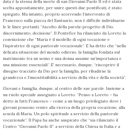
data è la stessa della morte di san Giovanni Paolo II ed è stata
scelta appositamente, per unire questi due pontificati, è stato
spiegato. Ma intanto, proprio scorrendo l’intervento di
Francesco sulla piazza del Santuario, non è difficile individuarne
le le linee portanti. “Ascolto della parola-progetto di Dio,
discernimento, decisione”. Il Pontefice ha rilanciato da Loreto la
convinzione che “Maria è il modello di ogni vocazione e
l’ispiratrice di ogni pastorale vocazionale”. E ha detto che “nella
delicata situazione del mondo odierno, la famiglia fondata sul
matrimonio tra un uomo e una donna assume un’importanza e
una missione essenziali”. E’ necessario, dunque, “riscoprire il
disegno tracciato da Dio per la famiglia, per ribadirne la
grandezza e l’insostituibilità a servizio della vita e della società”.
Giovani e famiglia, dunque, al centro delle sue parole. Insieme a
un ruolo speciale assegnato a Loreto. “Penso a Loreto – ha
detto in fatti Francesco – come a un luogo privilegiato dove i
giovani possono venire alla ricerca della propria vocazione, alla
scuola di Maria. Un polo spirituale a servizio della pastorale
vocazionale”. Il Papa ha anche auspicato che “sia rilanciato il
Centro “Giovanni Paolo II” a servizio della Chiesa in Italia e a