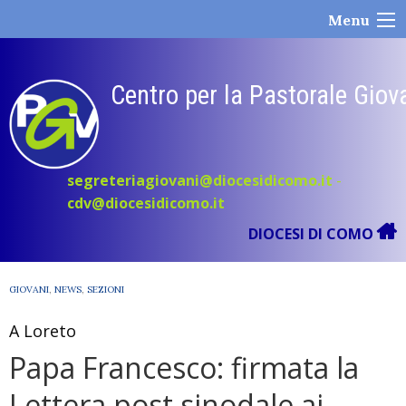
Skip
Menu
to
content
Centro per la Pastorale Giov
segreteriagiovani@diocesidicomo.it
-
cdv@diocesidicomo.it
DIOCESI DI COMO
GIOVANI
,
NEWS
,
SEZIONI
A Loreto
Papa Francesco: firmata la
Lettera post sinodale ai