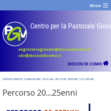
Skip
Menu
to
content
Centro per la Pastorale Giov
segreteriagiovani@diocesidicomo.it
-
cdv@diocesidicomo.it
DIOCESI DI COMO
APPUNTAMENTI
,
FORMAZIONE
,
GIOVANI
,
ORATORI
,
SEZIONI
,
VOCAZIONI
Percorso 20…25enni