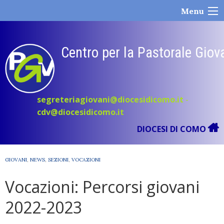
Skip
Menu
to
content
Centro per la Pastorale Giov
segreteriagiovani@diocesidicomo.it
-
cdv@diocesidicomo.it
DIOCESI DI COMO
GIOVANI
,
NEWS
,
SEZIONI
,
VOCAZIONI
Vocazioni: Percorsi giovani
2022-2023