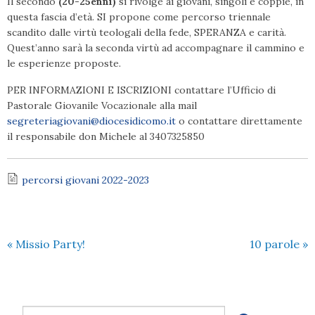
Il secondo
(20-25enni)
si rivolge ai giovani, singoli e coppie, in
questa fascia d’età. SI propone come percorso triennale
scandito dalle virtù teologali della fede, SPERANZA e carità.
Quest’anno sarà la seconda virtù ad accompagnare il cammino e
le esperienze proposte.
PER INFORMAZIONI E ISCRIZIONI contattare l’Ufficio di
Pastorale Giovanile Vocazionale alla mail
segreteriagiovani@diocesidicomo.it
o contattare direttamente
il responsabile don Michele al 3407325850
percorsi giovani 2022-2023
«
Missio Party!
10 parole
»