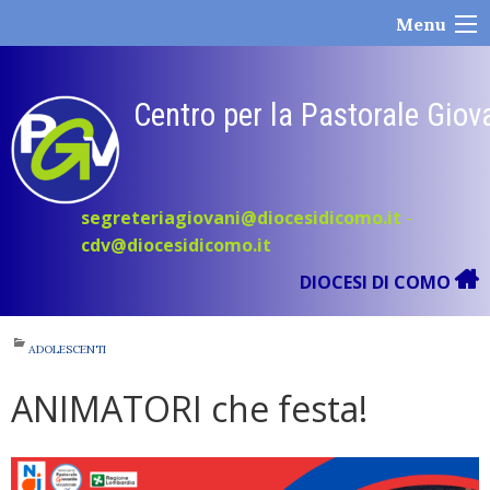
Skip
Menu
to
content
Centro per la Pastorale Giov
segreteriagiovani@diocesidicomo.it
-
cdv@diocesidicomo.it
DIOCESI DI COMO
ADOLESCENTI
ANIMATORI che festa!