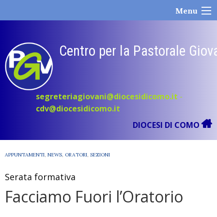
Skip
Menu
to
content
Centro per la Pastorale Giov
segreteriagiovani@diocesidicomo.it
-
cdv@diocesidicomo.it
DIOCESI DI COMO
APPUNTAMENTI
,
NEWS
,
ORATORI
,
SEZIONI
Serata formativa
Facciamo Fuori l’Oratorio