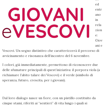
ed
entr
ano
in
rela
zion
e:
Giov
ani e
Vescovi. Un segno distintivo che caratterizzerà il percorso di
avvicinamento e risonanza dell’incontro del 6 novembre.
I colori, già immediatamente, permettono di riconoscere due
delle sfumature principali di quest’iniziativa: il porpora viola (a
richiamare l’abito talare dei Vescovi) e il verde (simbolo di
speranza, futuro, crescita, per i giovani).
Dal loro dialogo nasce un fiore, con un pistillo costituito da
cinque stami, riferiti ai “sentieri” di vita lungo i quali si