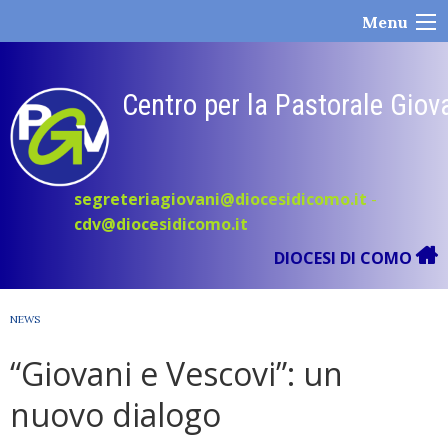
Skip
Menu
to
content
Centro per la Pastorale Giov
segreteriagiovani@diocesidicomo.it
-
cdv@diocesidicomo.it
DIOCESI DI COMO
NEWS
“Giovani e Vescovi”: un
nuovo dialogo