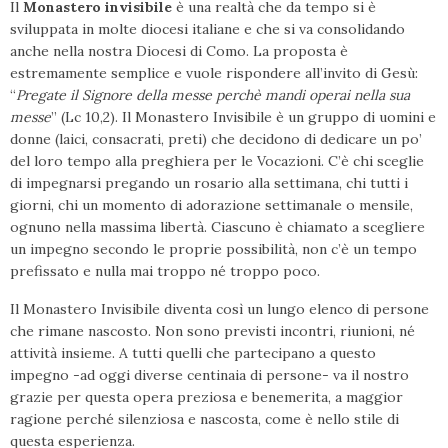
Il
Monastero invisibile
è una realtà che da tempo si è
sviluppata in molte diocesi italiane e che si va consolidando
anche nella nostra Diocesi di Como. La proposta è
estremamente semplice e vuole rispondere all’invito di Gesù:
“
Pregate il Signore della messe perchè mandi operai nella sua
messe
” (Lc 10,2). Il Monastero Invisibile è un gruppo di uomini e
donne (laici, consacrati, preti) che decidono di dedicare un po’
del loro tempo alla preghiera per le Vocazioni. C’è chi sceglie
di impegnarsi pregando un rosario alla settimana, chi tutti i
giorni, chi un momento di adorazione settimanale o mensile,
ognuno nella massima libertà. Ciascuno è chiamato a scegliere
un impegno secondo le proprie possibilità, non c’è un tempo
prefissato e nulla mai troppo né troppo poco.
Il Monastero Invisibile diventa così un lungo elenco di persone
che rimane nascosto. Non sono previsti incontri, riunioni, né
attività insieme. A tutti quelli che partecipano a questo
impegno -ad oggi diverse centinaia di persone- va il nostro
grazie per questa opera preziosa e benemerita, a maggior
ragione perché silenziosa e nascosta, come è nello stile di
questa esperienza.