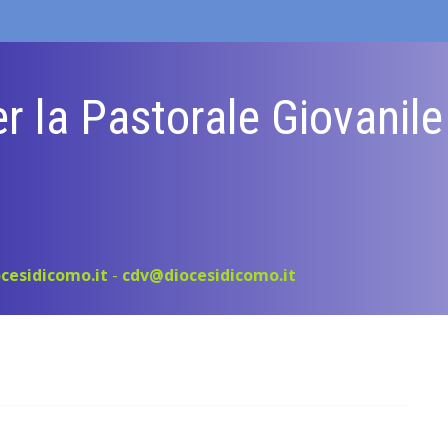
r la Pastorale Giovanil
cesidicomo.it
-
cdv@diocesidicomo.it