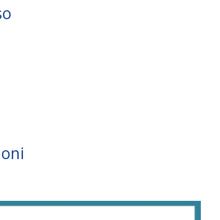
so
ioni